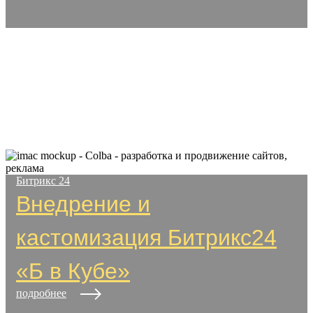
Битрикс 24
Внедрение и
кастомизация Битрикс24
«Б в Кубе»
подробнее