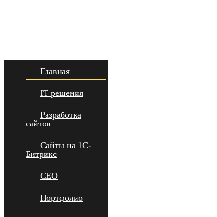
Главная
IT решения
Разработка
сайтов
Сайты на 1С-
Битрикс
СЕО
Портфолио